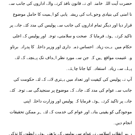
حضرت آیت اللہ خامنہ ای نے قانون نافذ کرنے والے اداروں کی جانب سے
نا امنی کی بنیادی وجوہات کی ریشہ یابی کو اہمیت کا حامل موضوع
قرار دیا اور دیگر تمام اداروں کی جانب سے پولیس کی مدد کئے جانے پر
تاکید کرتے ہوئے فرمایا کہ صحت و سلامتی، توجہ اور پولیس کے اعلی
حکام میں بہت زیادہ احساس ذمہ داری اور وزیر داخلہ کا پدرانہ برتاو
وہ غنیمت مواقع ہیں کہ جن سے مورد نظر اہداف تک پہنچنے کے لئے
پہلے سے زیادہ استفادہ کیا جانا چاہئے۔
آپ نے پولیس کی کیفیت اور تعداد میں بہتری لانے کے لئے حکومت کی
جانب سے عوام کی مدد کئے جانے کے موضوع پر سنجیدگی سے توجہ کئے
جانے پر تاکید کرتے ہوئے فرمایا کہ پولیس اور وزارت داخلہ اپنی
موجودگی کو یقینی بنانے اور عوام کی خدمت کے لئے ہر ممکن تحقیقات
انجام دیں۔
رہبر انقلاب اسلامی نے عوام سے پولیس کے بڑھتے ہوئے رابطوں کا تذکرہ