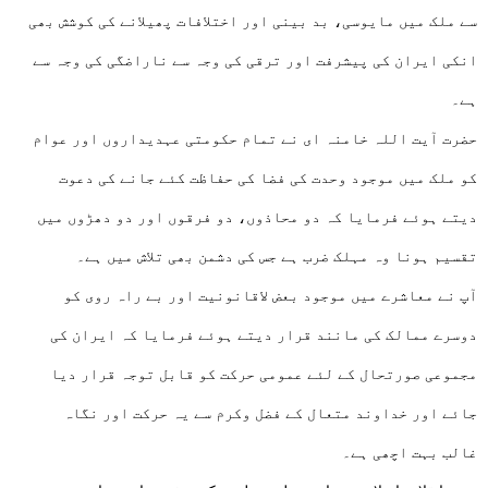
سے ملک میں مایوسی، بد بینی اور اختلافات پھیلانے کی کوشش بھی
انکی ایران کی پیشرفت اور ترقی کی وجہ سے ناراضگی کی وجہ سے
ہے۔
حضرت آیت اللہ خامنہ ای نے تمام حکومتی عہدیداروں اور عوام
کو ملک میں موجود وحدت کی فضا کی حفاظت کئے جانے کی دعوت
دیتے ہوئے فرمایا کہ دو محاذوں، دو فرقوں اور دو دھڑوں میں
تقسیم ہونا وہ مہلک ضرب ہے جس کی دشمن بھی تلاش میں ہے۔
آپ نے معاشرے میں موجود بعض لاقانونیت اور بے راہ روی کو
دوسرے ممالک کی مانند قرار دیتے ہوئے فرمایا کہ ایران کی
مجموعی صورتحال کے لئے عمومی حرکت کو قابل توجہ قرار دیا
جائے اور خداوند متعال کے فضل وکرم سے یہ حرکت اور نگاہ
غالب بہت اچھی ہے۔