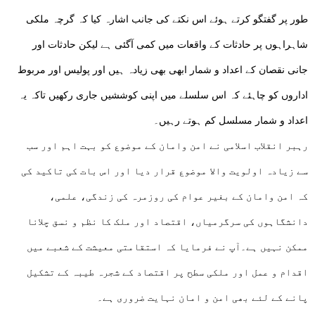
طور پر گفتگو کرتے ہوئے اس نکتے کی جانب اشارہ کیا کہ گرچہ ملکی
شاہراہوں پر حادثات کے واقعات میں کمی آگئی ہے لیکن حادثات اور
جانی نقصان کے اعداد و شمار ابھی بھی زیادہ ہیں اور پولیس اور مربوط
اداروں کو چاہئے کہ اس سلسلے میں اپنی کوششیں جاری رکھیں تاکہ یہ
اعداد و شمار مسلسل کم ہوتے رہیں۔
رہبر انقلاب اسلامی نے امن وامان کے موضوع کو بہت اہم اور سب
سے زیادہ اولویت والا موضوع قرار دیا اور اس بات کی تاکید کی
کہ امن وامان کے بغیر عوام کی روزمرہ کی زندگی، علمی،
دانشگاہوں کی سرگرمیاں، اقتصاد اور ملک کا نظم و نسق چلانا
ممکن نہیں ہے۔آپ نے فرمایا کہ استقامتی معیشت کے شعبے میں
اقدام و عمل اور ملکی سطح پر اقتصاد کے شجرہ طیبہ کے تشکیل
پانے کے لئے بھی امن و امان نہایت ضروری ہے۔