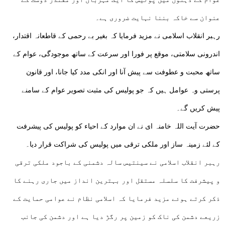
عنوان سے خاکہ بننا نہایت ضروری ہے۔
رہبر انقلاب اسلامی نے مزید فرمایا کہ بغیر بے رحمی کے قاطعانہ اقتدار،
اندرونی سلامتی، موقع پر فورا اور سرعت کے ساتھ موجودگی، عوام کے
ساتھ محبت و عطوفت سے پیش آنا اور انکی مدد کیا جانا، اور قانون
پرستی وہ عوامل ہیں کہ جو پولیس کی مثبت تصویر عوام کے سامنے
پیش کریں گے۔
حضرت آیت اللہ خامنہ ای نے ان موارد کے احیاء کو پولیس کی پیشرفت
کے لئے زمینہ ساز اور ملکی ترقی میں پولیس کی شراکت قرار دیا۔
رہبر انقلاب اسلامی نے سینتیس سالہ دشمنی کے باجود ملکی ترقی
و پیشرفت کا سلسلہ مستقل اور بہترین انداز میں جاری رہنے کا
ذکر کرتے ہوئے مزید فرمایا کہ اسلامی نظام نے عوامی حمایت کے
زریعے دشمن کی ناک کو زمین پر رگڑ دیا ہے اور دشمن کی جانب