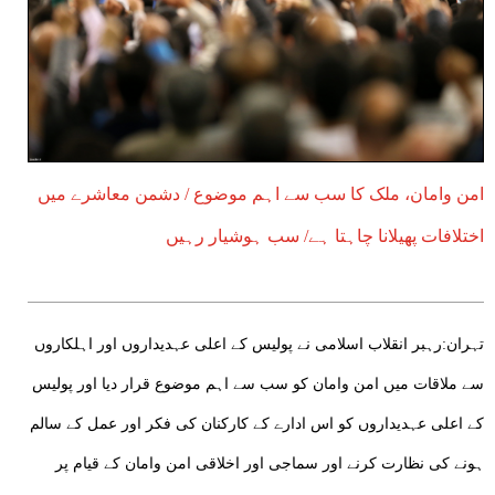
امن وامان، ملک کا سب سے اہم موضوع / دشمن معاشرے میں
اختلافات پھیلانا چاہتا ہے/ سب ہوشیار رہیں
تہران:رہبر انقلاب اسلامی نے پولیس کے اعلی عہدیداروں اور اہلکاروں
سے ملاقات میں امن وامان کو سب سے اہم موضوع قرار دیا اور پولیس
کے اعلی عہدیداروں کو اس ادارے کے کارکنان کی فکر اور عمل کے سالم
ہونے کی نظارت کرنے اور سماجی اور اخلاقی امن وامان کے قیام پر