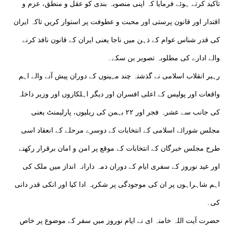
تاکید کرتے ہوئے فرمایا کہ اپنی منصوبہ بندی کو عقل و منطق، عزم و
اقتدار اور قانون پرستی اور محبت و عطوفت پر استوار کریں تاکہ ایران
کی قدر شناس عوام کے ذہن میں ناجا یعنی ایران کے قانون نافذ کرنے
والے ادارے کی مطلوبہ تصویر بن سکے۔
رہبر انقلاب اسلامی نے گذشتہ چند مہینوں کے دوران پیش آنے والے اہم
واقعات اور پولیس کے اعلی افسران اور دیگر اہلکاروں اور وزیر داخلہ
کی جانب سے عشرہ فجر اور ۲۲ بہمن کی ریلیوں، پارلیمنٹ یعنی
مجلس شورائے اسلامی کے انتخابات کے دوسرے مرحلے کے انعقاد اسی
طرح مجلس خبرگان کے انتخابات کے موقع پر امن و امان برقرار رکھنے
اور عید نوروز کے سفری ایام کے دوران ذمہ دارانہ انداز میں ملک کی
اہم شاہراہوں پر ان کی موجودگی پر شکریہ ادا کیا اور انکی قدر دانی
کی۔
حضرت آیت اللہ خامنہ ای نے ایام نوروز میں سفر کے موضوع پر خاص