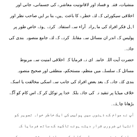
منشیات، فتنہ و فساد اور لاقانونیت معاشرے کی جسمانی، جانی اور
اخلاقی سیکورٹی کے لئے خطرے کا باعث ہیں، بنا بر ایں صاحب نظر اور
اہل فکر افراد کی ماہرانہ آراء سے استفادہ کرتے ہوئے خاص طور پر
پولیس کے اندر ان مسائل سے مقابلہ کرنے کے لئے جامع منصوبہ بندی کی
جائے۔
حضرت آیت اللہ خامنہ ای نے فرمایا کہ اخلاقی امنیت سے مربوط
مسائل کے سلسلے میں منظم، مستحکم، منطقی اور صحیح منصوبہ
بندی کئے جانے کے بعد بعض افراد کی جانب سے اسکی مخالفت یا اسکے
خلاف میڈیا پر تنقید نہ کی جائے بلکہ خدا پر توکل کر کے اس کام کو آگے
بڑھانا چاہئے۔
آپ نے عوام کے ذہنوں میں پولیس کی ایک خاطر خواہ تصویر کو
انتہائی ضروری قرار دیتے ہوئے تاکید کے ساتھ فرمایا کہ
عوام کے ذہنوں میں پولیس کا ایک مہربان اور مقتدر دوست کے