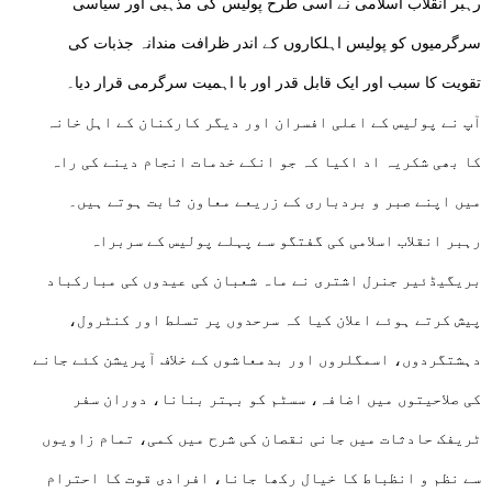
رہبر انقلاب اسلامی نے اسی طرح پولیس کی مذہبی اور سیاسی
سرگرمیوں کو پولیس اہلکاروں کے اندر ظرافت مندانہ جذبات کی
تقویت کا سبب اور ایک قابل قدر اور با اہمیت سرگرمی قرار دیا۔
آپ نے پولیس کے اعلی افسران اور دیگر کارکنان کے اہل خانہ
کا بھی شکریہ اد اکیا کہ جو انکے خدمات انجام دینے کی راہ
میں اپنے صبر و بردباری کے زریعے معاون ثابت ہوتے ہیں۔
رہبر انقلاب اسلامی کی گفتگو سے پہلے پولیس کے سربراہ
بریگیڈئیر جنرل اشتری نے ماہ شعبان کی عیدوں کی مبارکباد
پیش کرتے ہوئے اعلان کیا کہ سرحدوں پر تسلط اور کنٹرول،
دہشتگردوں، اسمگلروں اور بدمعاشوں کے خلاف آپریشن کئے جانے
کی صلاحیتوں میں اضافہ، سسٹم کو بہتر بنانا، دوران سفر
ٹریفک حادثات میں جانی نقصان کی شرح میں کمی، تمام زاویوں
سے نظم و انظباط کا خیال رکھا جانا، افرادی قوت کا احترام