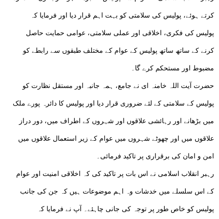
کرتے ہوئے، پولیس کی سلامتی کو بہت اہم قرار دیا اور فرمایا کہ
پولیس کی فکری، اخلاقی اور عملی سلامتی، عوامی حمایت حاصل
کرنے کے ساتھ ساتھ پولیس کے عوام کے مختلف طبقوں سے رابطے کو
مضبوط اور مستحکم کرے گا۔
حضرت آیت اللہ خامنہ ای نے جامع، ہمہ جانبہ اور مستقل نظارت کو
پولیس کے سلامتی کے لئے ضروری قرار دیا اور پولیس کا دائرہ پورے ملک
میں بڑھانے اور رہائشی علاقوں اور شہروں کے اطراف میں، دور دراز
علاقوں میں اور چھوٹے شہروں میں عوام کے زیر استعمال علاقوں میں
امن و امان کی برقراری پر تاکید فرمائی۔
رہبر انقلاب اسلامی نے اس بات پر تاکید کی کہ اخلاقی امنیت اور عوام
کے اس سلسلے میں خدشات وہ اہم موضوعات ہیں کہ جن کی جانب
پولیس کو خاص طور پر توجہ کی جانی چاہئے۔ آپ نے فرمایا کہ