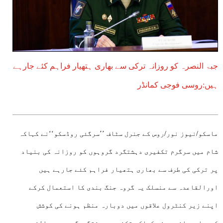
جبۃ النصرہ کو روزانہ ترکی سے بھاری ہتھیار فراہم کئے جارہے
ہیں:روسی فوجی کمانڈر
ماسکو/نیوز نور/روس کے جنرل سٹاف ’’سرگئی روڈسکو‘‘نے کہاکہ
شام میں سرگرم تکفیری دہشتگرد گروہوں کو روزانہ کی بنیاد
پر ترکی کی طرف سے بھاری ہتھیار فراہم کئے جارہے ہیں
اورالقاعدہ سے منسلک یہ گروہ جنگ بندی کا استعمال کرکے
اپنے زیر کنٹرول علاقوں میں دوبارہ منظم ہونے کی کوشش