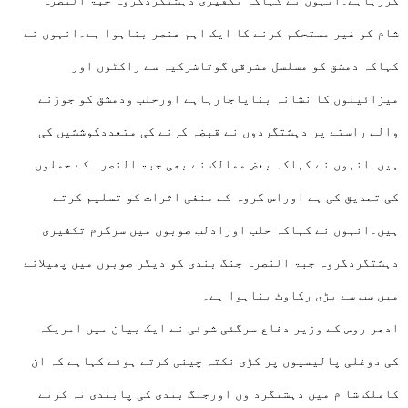
کررہاہے۔انہوں نے کہاکہ تکفیری دہشتگردگروہ جبۃ النصرہ
شام کو غیر مستحکم کرنے کا ایک اہم عنصر بناہوا ہے۔انہوں نے
کہاکہ دمشق کو مسلسل مشرقی گوتاشرکیہ سے راکٹوں اور
میزائیلوں کا نشانہ بنایاجارہاہے اورحلب ودمشق کو جوڑنے
والے راستے پر دہشتگردوں نے قبضہ کرنے کی متعددکوششیں کی
ہیں۔انہوں نے کہاکہ بعض ممالک نے بھی جبۃ النصرہ کے حملوں
کی تصدیق کی ہے اوراس گروہ کے منفی اثرات کو تسلیم کرتے
ہیں۔انہوں نے کہاکہ حلب اورادلب صوبوں میں سرگرم تکفیری
دہشتگردگروہ جبۃ النصرہ جنگ بندی کو دیگر صوبوں میں پھیلانے
میں سب سے بڑی رکاوٹ بناہوا ہے۔
ادھر روس کے وزیر دفاع سرگئی شوئی نے ایک بیان میں امریکہ
کی دوغلی پالیسیوں پر کڑی نکتہ چینی کرتے ہوئے کہاہے کہ ان
کاملک شا م میں دہشتگرد وں اورجنگ بندی کی پابندی نہ کرنے