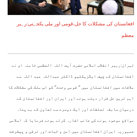
افغانستان کی مشکلات کا حل،قومی اور ملی یکجہتی:رہبر
معظم
تہران:رہبر انقلاب اسلامی حضرت آیت اللہ العظمی خامنہ ای نے
افغانستان کے چیف ایگزیکٹیو ڈاکٹر عبداللہ عبد اللہ سے
ملاقات میں افغانستان میں ” قومی وحدت” کو اس ملک کی مشکلات کا
اہم ترین حل قرار دیتے ہوئے اور ایران اور افغانستان کے
درمیان سابقہ تعلقات اور ایک دوسرے سے تعاون کے بے پناہ
مواقع موجود ہونے کی جانب اشارہ کرتے ہوئے فرمایا کہ اسلامی
جمہوریہ ایران افغانستان میں امن و ثبات اور ترقی و پیشرفت