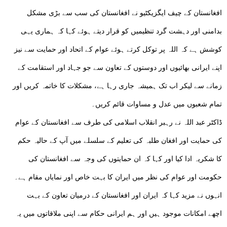
افغانستان کے چیف ایگزیکٹیو نے افغانستان کی سب سے بڑی مشکل
بدامنی اور دہشت گرد تنظیمیں کو قرار دیتے ہوئے کہا کہ ہماری یہی
کوشش ہے کہ اللہ پر توکل کرتے ہوئے عوام کے اتحاد اور حمایت سے نیز
اپنے ایرانی بھائیوں اور دوستوں کے تعاون سے جو جہاد اور استقامت کے
زمانے سے لیکر اب تک ہمیشہ جاری رہا ہے، مشکلات کا خاتمہ کریں اور
تمام شعبوں میں عدل و مساوات قائم کریں۔
ڈاکٹر عبد اللہ نے رہبر انقلاب اسلامی کی طرف سے افغانستان کے عوام
کی حمایت اور افغان طلبہ کی تعلیم کے سلسلے میں آپ کے حالیہ حکم
کا شکریہ ادا کیا اور کہا کہ ان حمایتوں کی وجہ سے افغانستان کی
حکومت اور عوام کی نظر میں ایران کا بہت خاص اور نمایاں مقام ہے۔
انہوں نے مزید کہا کہ ایران اور افغانستان کے درمیان تعاون کے بہت
اچھے امکانات موجود ہیں اور ہم ایرانی حکام سے اپنی ملاقاتوں میں یہ