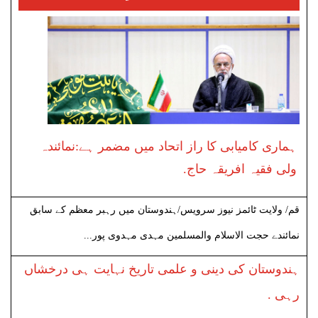
ہماری کامیابی کا راز اتحاد میں مضمر ہے:نمائندہ
ولی فقیہ افریقہ حاج.
قم/ ولایت ٹائمز نیوز سرویس/ہندوستان میں رہبر معظم کے سابق
نمائندے حجت الاسلام والمسلمین مہدی مہدوی پور...
ہندوستان کی دینی و علمی تاریخ نہایت ہی درخشاں
رہی .