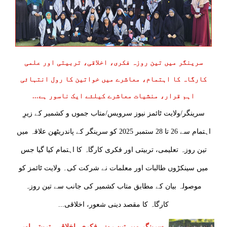
قہ
سرینگر میں تین روزہ فکری، اخلاقی، تربیتی اور علمی
کارگاہ کا اہتمام، معاشرے میں خواتین کا رول انتہائی
اہم قرار، منشیات معاشرے کیلئے ایک ناسور ہے...
بق
سرینگر/ولایت ٹائمز نیوز سرویس/متاب جموں و کشمیر کے زیرِ
ن
اہتمام سے 26 تا 28 ستمبر 2025 کو سرینگر کے پاندریٹھن علاقہ میں
د
تین روزہ تعلیمی، تربیتی اور فکری کارگاہ کا اہتمام کیا گیا جس
وان
میں سینکڑوں طالبات اور معلمات نے شرکت کی۔ ولایت ٹائمز کو
یل
موصولہ بیان کے مطابق متاب کشمیر کی جانب سے تین روزہ
کارگاہ کا مقصد دینی شعور، اخلاقی...
سرینگر میں تین روزہ فکری، اخلاقی، تربیتی اور