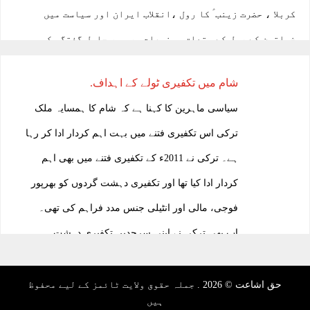
کربلا ، حضرت زینب ؑ کا رول ،انقلاب ایران اور سیاست میں
خواتین کے رول کے متعلق موضوعات پر سیر حاصل گفتگو کی۔
قارئین کی خدمت میں پیش ہیں اس گفتگو کے چند اہم اقتباسات:
شام میں تکفیری ٹولے کے اہداف.
سوال: کربلا کے انقلاب سے آپ کس حد تک متاثر ہیں؟
سیاسی ماہرین کا کہنا ہے کہ شام کا ہمسایہ ملک
جواب: کربلا کے سانحہ کو ہم ایک واقعہ کی حد تک محدود نہیں رکھ
ترکی اس تکفیری فتنے میں بہت اہم کردار ادا کر رہا
سکتے۔ میری یہ سوچ ہے کہ جس وقت یہ انقلاب رونما ہوا اور جن
ہے۔ ترکی نے 2011ء کے تکفیری فتنے میں بھی اہم
حالات میں یہ واقعہ پیش آیا ان کی رو سے یہ کوئی طاقت کی جنگ...
کردار ادا کیا تھا اور تکفیری دہشت گردوں کو بھرپور
فوجی، مالی اور انٹیلی جنس مدد فراہم کی تھی۔
شادی کی تقاریب میں دولات کی نمائش۔۔۔قرآنی احکامات
کی خلاف ورزی،سماجی خرافات اور نئی بدعات کی روکتھ.
اب بھی ترکی نے اپنی سرحدیں تکفیری دہشت
سرینگر/’شادی کی تقاریب کے دوران دولت کی نمائش ‘کے چلتے’ بژھ
گردوں کے لیے کھول رکھی ہیں اور ازبک اور
پورہ ، حیدر پورہ اور ہمہامہ میں صرف وازوان اور سجاؤٹ کروڑوں
ترکستانی تکفیری دہشت گرد ترکی کے راستے ہی
حق اشاعت © 2026 . جملہ حقوق ولایت ٹائمز کے لیے محفوظ
ہیں
روپے خرچ ‘کئے گئے ۔متعلقہ قوانین کوسخت اورایسے سرمایہ داروں کا
شام میں داخل ہو رہے ہیں۔ اگرچہ تکفیری دہشت