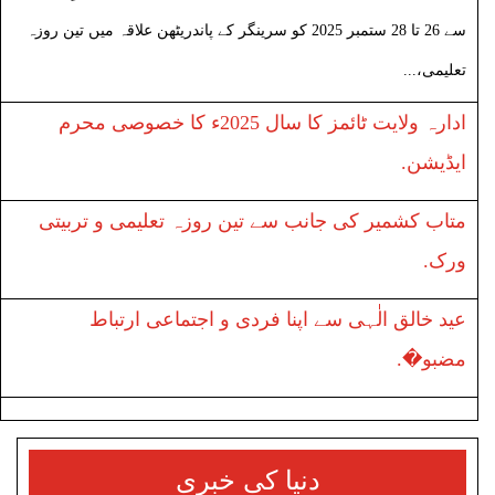
سے 26 تا 28 ستمبر 2025 کو سرینگر کے پاندریٹھن علاقہ میں تین روزہ
تعلیمی،...
ادارہ ولایت ٹائمز کا سال 2025ء کا خصوصی محرم
ایڈیشن.
متاب کشمیر کی جانب سے تین روزہ تعلیمی و تربیتی
ورک.
عید خالق الٰہی سے اپنا فردی و اجتماعی ارتباط
مضبو�.
دنیا کی خبری