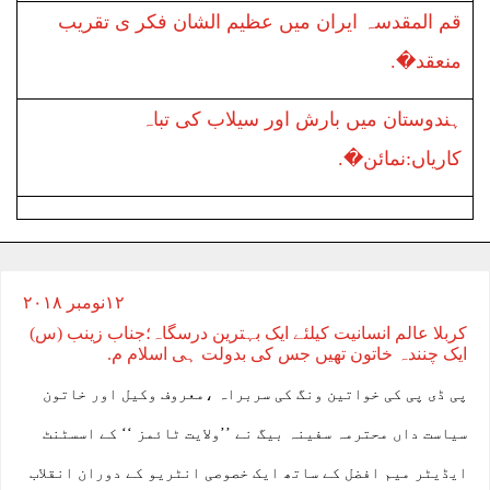
قم المقدسہ ایران میں عظیم الشان فکر ی تقریب
منعقد�.
ہندوستان میں بارش اور سیلاب کی تباہ
کاریاں:نمائن�.
۱۲نومبر ۲۰۱۸
کربلا عالم انسانیت کیلئے ایک بہترین درسگاہ؛جناب زینب (س)
ایک چنندہ خاتون تھیں جس کی بدولت ہی اسلام م.
پی ڈی پی کی خواتین ونگ کی سربراہ ،معروف وکیل اور خاتون
سیاست داں محترمہ سفینہ بیگ نے ’’ولایت ٹائمز ‘‘ کے اسسٹنٹ
ایڈیٹر میم افضل کے ساتھ ایک خصوصی انٹریو کے دوران انقلاب