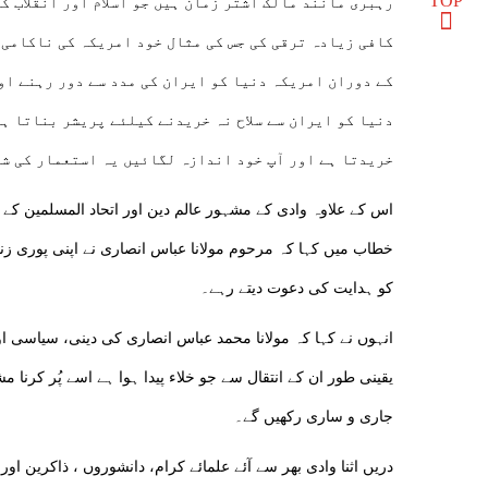
TOP
رہبری مانند مالک اشتر زمان ہیں جو اسلام اور انقلاب ک
کافی زیادہ ترقی کی جس کی مثال خود امریکہ کی ناکامی 
کے دوران امریکہ دنیا کو ایران کی مدد سے دور رہنے اور
دنیا کو ایران سے سلاح نہ خریدنے کیلئے پریشر بناتا ہ
خریدتا ہے اور آپ خود اندازہ لگائیں یہ استعمار کی شک
اس کے علاوہ وادی کے مشہور عالم دین اور اتحاد المسلمین کے 
خطاب میں کہا کہ مرحوم مولانا عباس انصاری نے اپنی پوری زن
کو ہدایت کی دعوت دیتے رہے۔
انہوں نے کہا کہ مولانا محمد عباس انصاری کی دینی، سیاسی
یقینی طور ان کے انتقال سے جو خلاء پیدا ہوا ہے اسے پُر کرنا
جاری و ساری رکھیں گے۔
دریں اثنا وادی بھر سے آئے علمائے کرام، دانشوروں ، ذاکرین ا