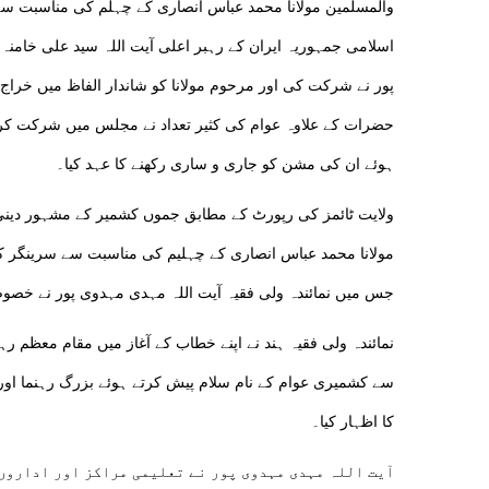
والمسلمین مولانا محمد عباس انصاری کے چہلم کی مناسبت سے
اسلامی جمہوریہ ایران کے رہبر اعلی آیت اللہ سید علی خامنہ
پور نے شرکت کی اور مرحوم مولانا کو شاندار الفاظ میں خراج ع
حضرات کے علاوہ عوام کی کثیر تعداد نے مجلس میں شرکت کرک
ہوئے ان کی مشن کو جاری و ساری رکھنے کا عہد کیا۔
ولایت ٹائمز کی رپورٹ کے مطابق جموں کشمیر کے مشہور دینی و
مولانا محمد عباس انصاری کے چہلیم کی مناسبت سے سرینگر ک
جس میں نمائندہ ولی فقیہ آیت اللہ مہدی مہدوی پور نے خ
نمائندہ ولی فقیہ ہند نے اپنے خطاب کے آغاز میں مقام معظم ر
سے کشمیری عوام کے نام سلام پیش کرتے ہوئے بزرگ رہنما اور 
کا اظہار کیا۔
آیت اللہ مہدی مہدوی پور نے تعلیمی مراکز اور اداروں 