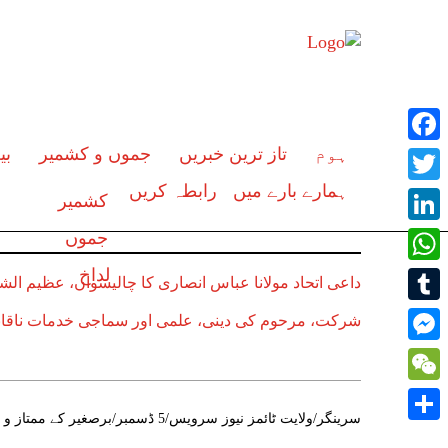
ہوم
تاز ترین خبریں
جموں و کشمیر
بی
Facebook
ہمارے بارے میں
رابطہ کریں
Twitter
کشمیر
LinkedIn
جموں
لداخ
WhatsApp
داعی اتحاد مولانا عباس انصاری کا چالیسواں، عظیم الش
Tumblr
شرکت، مرحوم کی دینی، علمی اور سماجی خدمات ناقاب
Messenger
WeChat
سرینگر/ولایت ٹائمز نیوز سرویس/5 ڈسم
Share