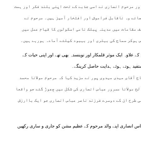
ور مرحوم انصاری نے اسی جذبے کے تحت اپنی بلند فکر اور ہمت
ھائے وہ ناقابل فراموش اور افتخار آمیز ہیں۔ مرحوم نے
ف مقامات میں مدینہ پبلک نامی اسکولوں کا قیام عمل میں
س ہوکر سماج کی بہتری اور بہبود کیلئے آمادہ ہورہے ہیں۔
ے علاوہ ایک موثر قلمکار اور نوینسدہ بھی تھے اور اپنی حیات کے
تفید ہوتے ہوئے ہدایت حاصل کرینگے۔
 آقای مہدی مہدوی پور نے مزید کہا کہ مرحوم مولانا محمد
ح مولانا مسرور عباس انصاری کی شکل میں چھوڑ گئے جو واقعا
ی طرح ان کے دوسرے فرزند ناصر عباس انصاری جو ایک باارزش
باس انصاری اپنے والد مرحوم کے عظیم مشن کو جاری و ساری رکھیں