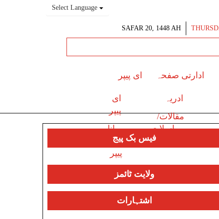
Select Language
SAFAR 20, 1448 AH
THURSDA
ادارتی صفحہ
ای پیپر
ادریہ
ای
پیپر
مقالات/
مراسلات
پرانا
فیس بک پیج
ای
پیپر
ولایت ٹائمز
اشتہارات