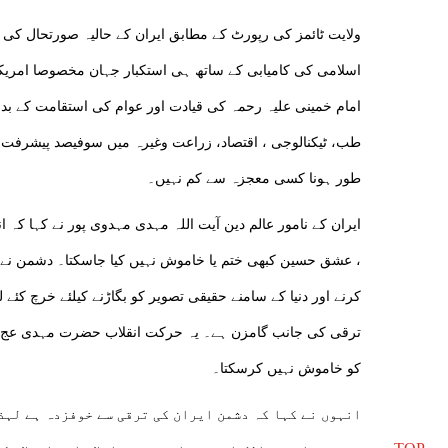
ولایت ٹائمز کی رپورٹ کے مطابق ایران کے حالیہ صورتحال کی جا
اسلامی کی کامیابی کے ساتھ ہی استکبار جہان مخصوصا امریکہ
امام خمینی علیہ رحمہ کی قیادت اور عوام کی استقامت کے بدو
طب، ٹیکنالوجی ، اقتصاد، زراعت وغیرہ میں سوفیصد پیشرفت
طور ہونا کسی معجزہ سے کم نہیں۔
ایران کے نامور عالم دین آیت اللہ مہدی مہدوی پور نے کہا ک
، عشق حسین کبھی ختم یا خاموش نہیں کیا جاسکتا۔ دشمن نے گ
کرنے اور دنیا کے سامنے حقیقی تصویر کو بگاڑنے کیلئے خرچ کئے
ترقی کی جانب گامزن ہے۔ یہ حرکت انقلاب حضرت مہدی عج س
کو خاموش نہیں کرسکتا۔
انہوں نے کہا کہ دشمن ایران کی ترقی سے خوفزدہ ہے لہذا