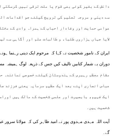
دانش کے بغیر کوئی بھی قوم یا ملت ترقی نہیں کرسکتی ا
سے دینی و مروجہ تعلیم کی ترویج کیلئے جو اقدامات اٹ
عوامی حمایت اور وفادار احباب کے ہمراہ وادی کے مختل
لایا جہاں ہزاروں طلباء و طالبات علم اور آگاہی سے لی
ایران کے نامور شخصیت نے کہا کہ مرحوم ایک دینی رہنما ہونے ک
دوران بے شمار کتابیں تالیف کیں جس کے ذریعہ لوگ ہمیشہ مس
مقام معظم رہبری کے ہندوستان کیلئے خصوصی نمائندہ حاج
عباس انصاری اپنے بعد ایک عظیم سرمایہ یعنی فرزند صال
ایک فہیم، بابصیرت اور علمی شخصیت کے مالک ہیں اوراس
شخصیت ہیں۔
آیت اللہ مہدی مہدوی پور نے امید ظاہر کی کہ مولانا سرور ع
گے۔