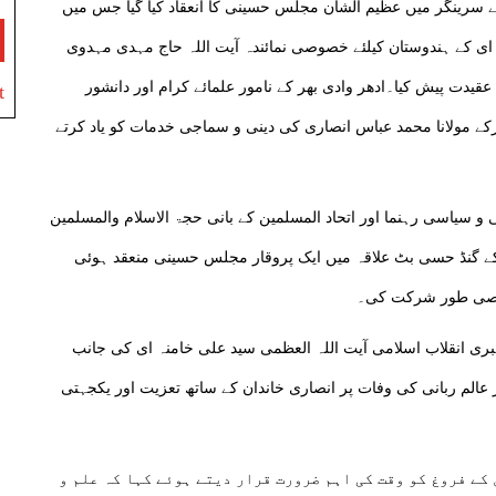
 سرینگر میں عظیم الشان مجلس حسینی کا انعقاد کیا گیا جس میں
 ای کے ہندوستان کیلئے خصوصی نمائندہ آیت اللہ حاج مہدی مہدوی
قیدت پیش کیا۔ادھر وادی بھر کے نامور علمائے کرام اور دانشور
t
ے مولانا محمد عباس انصاری کی دینی و سماجی خدمات کو یاد کرتے
 سیاسی رہنما اور اتحاد المسلمین کے بانی حجۃ الاسلام والمسلمین
ے گنڈ حسی بٹ علاقہ میں ایک پروقار مجلس حسینی منعقد ہوئی
صوصی طور شرکت کی۔
ہبری انقلاب اسلامی آیت اللہ العظمی سید علی خامنہ ای کی جانب
عالم ربانی کی وفات پر انصاری خاندان کے ساتھ تعزیت اور یکجہتی
کے فروغ کو وقت کی اہم ضرورت قرار دیتے ہوئے کہا کہ علم و