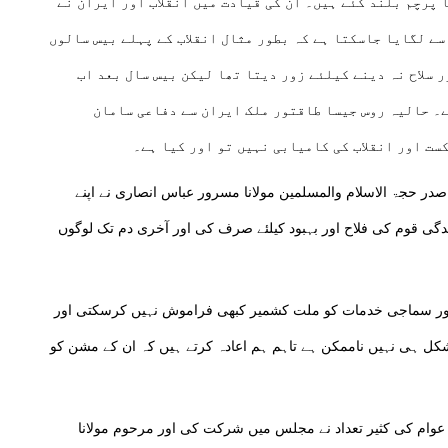
ا پرچم بلند کئے ہیں۔ ان کی قیادت میں انقلاب اور ایران نے
سے لگایا جاسکتا ہے کہ بطور مثال انقلاب کے پہلے بیس سالوں
 سلاح نہ دینے کیلئے زور دیتا تھا لیکن بیس سال بعد اب
ے۔ حالیہ روس جیسا طاقتور ملک ایران سے دفاعی سامان
ست اور انقلاب کی کامیابی نہیں تو اور کیا ہے۔
صدر حجۃ الاسلام والمسلمین مولانا مسرور عباس انصاری نے اپنے
دگی قوم کی فلاح اور بہبود کیلئے صرف کی اور آخری دم تک لوگوں
 اور سماجی خدمات کو ملت کشمیر کبھی فراموش نہیں کرسکتی اور
 مشکل ہی نہیں ناممکن ہے تاہم ہم اعادہ کرتے ہیں کہ ان کے مشن کو
ور عوام کی کثیر تعداد نے مجلس میں شرکت کی اور مرحوم مولانا