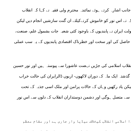
نب اشارہ کرتے ہوئے نمائندہ محترم ولی فقیہ نے کہا کہ انقلاب
 نے اس نور کو خاموش کرنےکیلئے ان گنت سازشیں انجام دیں لیکن
لت ایران نے پابندیوں کے باوجود کئی شعبہ جات بشمول علم، صنعت،
 حاصل کی اور سخت اور خطرناک اقتصادی پابندیوں کے یہ سب عملی
ہ انقلاب اسلامی کی جڑیں نہضت عاشورا سے پیوستہ ہیں اور نور حسین
ذشتہ ایک ماہ کے دوران لاکھوں- اربوں ڈالرایران کی حالت خراب
 لیکن یاد رکھیں وہاں کے حالات پرامن اور ملک اسی جذبہ کے تحت
ے متصل ہوگی اور دشمن دوستداران انقلاب کے دلوں سے اس نور
 اسلامی انقلاب کیخلاف میڈیا وار جاری ہے اور مقام معظم