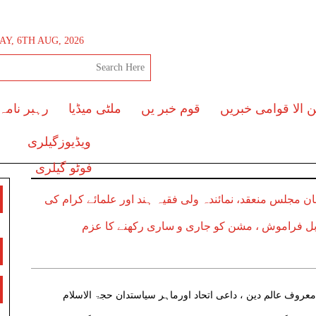
Y, 6TH AUG, 2026
ن الا قوامی خبریں
قوم خبر یں
ملٹی میڈیا
رہبر نامہ
ویڈیوزگیلری
فوٹو گیلری
ان مجلس منعقد، نمائندہ ولی فقیہ ہند اور علمائے کرام کی
ل فراموش ، مشن کو جاری و ساری رکھنے کا عزم
بر/برصغیر کے ممتاز و معروف عالم دین ، داعی اتحاد اورماہر سیاستدان حجۃ الاسلام