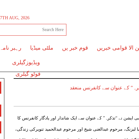
 7TH AUG, 2026
ن الا قوامی خبریں
قوم خبر یں
ملٹی میڈیا
رہبر نامہ
ویڈیوزگیلری
فوٹو گیلری
رہ” کے عنوان سے کانفرنس منعقد
ایشن نے “تذکرہ” کے عنوان سے ایک شاندار اور یادگار کانفرنس کا
بزنگ، مرحوم عبدالغنی شیخ اور مرحوم عبدالحمید تنویرکی زندگی،