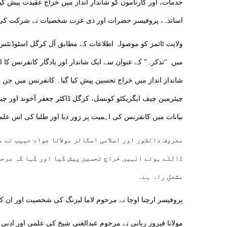
خدمات، اور کارناموں کو شاندار انداز میں خراج عقیدت پیش کی
اساتذہ، پروفیسر حضرات اور ذی عزت شخصیات نے شرکت کی
ولایت ٹائمز کو موصولہ اطلاعات کے مطابق آل کرگل اسٹوڈنٹ
میں “تذکرہ” کے عنوان سے ایک شاندار اور یادگار کانفرنس کا 
شانداز انداز میں خراج تحسین پیش کیا گیا۔ کانفرنس میں جن 
چیئرمین چیف ایگزیکٹو کونسل، کرگل ڈاکٹر جعفر آخوند اور چیئ
بیانات میں کانفرنس کی اہمیت پر زور دیا اور طلبا کی اس ع
معروف دانشور اور اسلامی اسکالر مولانا جواد حبیب نے 
ڈالتے ہوئے انہیں خراج تحسین پیش کیا اور کہا کہ مرحو
مشعلِ راہ ہے۔
پروفیسر ارچنا اوجا نے مرحوم لاما لبزنگ کی شخصیت اور ان ک
مولانا فیروز ربانی نے مرحوم عبدالغنی شیخ کی علمی اور ادبی 