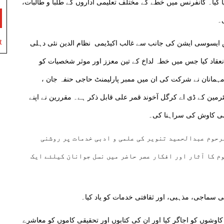
ا گیا۔ کانفرنس میں خطے کے مختلف تعلیمی اداروں کے طلبا و طالبات،
۔
t
س ایسوسی ایشن کی جانب سے غالب اکیڈیمی نظام الدین نئی دہلی
انعقاد کیا جس میں خطہ لداخ کے تین معزز اور موثر شخصیات کو
مہمانان نے شرکت کی ان میں ممبر پارلیمنٹ حاجی حنفہ جان ،
رمین کے ڈی اے کرگل آخوند قمر علی قابل ذکر ہے۔ مقررین نے اپنے
لمی کاوش کی سراہنا کی۔
مرحوم عبدالحمید تنویر کی علمی و ادبی خدمات پر روشنی
م کا آثار اور افکار عصر حاضر میں نسل جوانان کیلئے ایک
ی سماجی، مذہبی، اور ثقافتی خدمات کو یاد کیا۔
کاوشوں کو اجاگر کیا اور ان کی کتابوں اور تحقیقی کاموں کو معاشرے