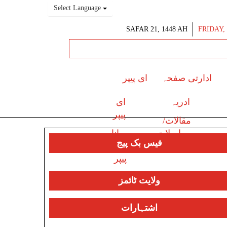
Select Language
SAFAR 21, 1448 AH
FRIDAY,
ادارتی صفحہ
ای پیپر
ادریہ
ای
پیپر
مقالات/
مراسلات
پرانا
فیس بک پیج
ای
پیپر
ولایت ٹائمز
اشتہارات