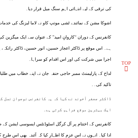
کی ترقی کے لیے انتہائی اہم سنگ میل قرار دیا۔
اشوکا مشن کے نمائندے ٹشی موتپ کاو نے لاما لبزنگ کی خدمات 
کانفرنس کے دوران “کاروانِ امید” کے عنوان سے ایک میگزین 
ہے۔ اس موقع پر ڈاکٹر اعجاز حسین، انور حسین، ڈاکٹر راتکہ، 
اجرا میں شرکت کی اور اس اقدام کو سراہا۔
TOP
لداخ کے پارلیمنٹ ممبر حاجی حنفہ جان نے اپنے خطاب میں طل
تاکید کی۔۔
ڈاکٹر جعفر آخوند نے کہا کہ یہ کانفرنس نوجوان نسل کے
ایک بہترین موقع فراہم کرتی ہے۔
کانفرنس کے اختتام پر آل کرگل اسٹوڈنٹس ایسوسی ایشن کے 
ادا کیا۔ انہوں نے اس عزم کا اظہار کیا کہ آئندہ بھی اس طرح کے