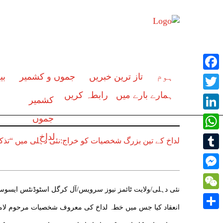
ہوم
تاز ترین خبریں
جموں و کشمیر
بی
Facebook
ہمارے بارے میں
رابطہ کریں
Twitter
کشمیر
LinkedIn
جموں
لداخ
WhatsApp
لداخ کے تین بزرگ شخصیات کو خراج:نئی دہلی میں “تذک
Tumblr
Messenger
نئی دہلی/ولایت ٹائمز نیوز سرویس/آل کرگل اسٹوڈنٹس ایسوسی 
WeChat
انعقاد کیا جس میں خطہ لداخ کی معروف شخصیات مرحوم لاما ل
Share