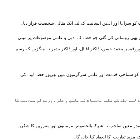
کو سراہا اور انہیں انسانیت کے لیے ایک مثالی شخصیت قرار دیا۔
کی بھی رونمائی کی گئی جو خطے کے ادبی و علمی موضوعات پر مبنی
پروفیسر محمد حسن، ڈاکٹر اقبال، اور ڈاکٹر بشیر نے میگزین کے رسم
با کو سماجی خدمت اور علمی سرگرمیوں میں بھرپور حصہ لینے کی
 لیے خطے کی عظیم شخصیات کے علمی و فکری ورثے کو سمجھنے کا
صدر معین صاحب نے شرکا بالخصوص مہمانوں اور مقررین کا شکریہ
 مزید تقاریب کا انعقاد کیا جائے گا۔