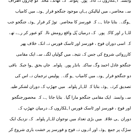
وابستہ اہلکاروں نے کاکہ پورہ پلوامہ کے کھانڈے محلہ کو چاروں اطراف
سے محاصرے میں لیالیکن یہاں موجود جنگجو فرار ہونے میں کامیاب
ہوگئے۔ بتایا جاتا ہے کہ فورسز کا محاصرہ توڑ کر فرار ہوئے جنگجو جب
للہا ر اور کاکہ پورہ کے درمیان پُل واقع رومش نالہ کو عبور کر رہے تھے
کہ اسی دوران فوج ، فورسز اور ٹاسک فورس نے انکے خلاف پھر
کارروائی شروع کی جس کے نتیجے میں گولیاں لگنے سے ایک مقامی
جنگجو عادل احمد وگے ساکنہ بانڈر پورہ پلوامہ جاں بحق ہوا جبکہ باقی
دو جنگجو فرار ہونے میں کامیاب ہو گئے۔ پولیس ترجمان نے اس کی
تصدیق کرتے ہوئے بتایا کہ للہار پلوامہ میں جھڑپ کے دوران لشکر طیبہ
سے وابستہ ایک مقامی جنگجو مارا گیا۔ بتایا جاتا ہے کہ محصورجنگجو
اور فوج ، فورسز اور ٹاسک فورس اہلکاروں کے درمیان جھڑپ کے
دوران ہی علاقہ میں بڑی تعداد میں نوجوان للہار پلوامہ کے نزدیک ایک
سڑک پر جمع ہوئے اور انہوں نے فوج و فورسز پر خشت باری شروع کر