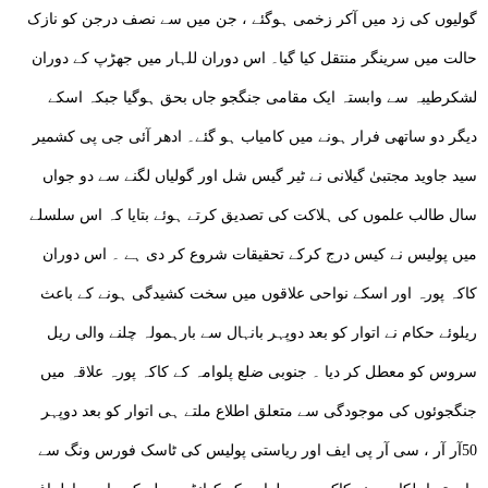
گولیوں کی زد میں آکر زخمی ہوگئے ، جن میں سے نصف درجن کو نازک
حالت میں سرینگر منتقل کیا گیا۔ اس دوران للہار میں جھڑپ کے دوران
لشکرطیبہ سے وابستہ ایک مقامی جنگجو جاں بحق ہوگیا جبکہ اسکے
دیگر دو ساتھی فرار ہونے میں کامیاب ہو گئے۔ ادھر آئی جی پی کشمیر
سید جاوید مجتبیٰ گیلانی نے ٹیر گیس شل اور گولیاں لگنے سے دو جواں
سال طالب علموں کی ہلاکت کی تصدیق کرتے ہوئے بتایا کہ اس سلسلے
میں پولیس نے کیس درج کرکے تحقیقات شروع کر دی ہے ۔ اس دوران
کاکہ پورہ اور اسکے نواحی علاقوں میں سخت کشیدگی ہونے کے باعث
ریلوئے حکام نے اتوار کو بعد دوپہر بانہال سے بارہمولہ چلنے والی ریل
سروس کو معطل کر دیا ۔ جنوبی ضلع پلوامہ کے کاکہ پورہ علاقہ میں
جنگجوئوں کی موجودگی سے متعلق اطلاع ملتے ہی اتوار کو بعد دوپہر
50آر آر ، سی آر پی ایف اور ریاستی پولیس کی ٹاسک فورس ونگ سے