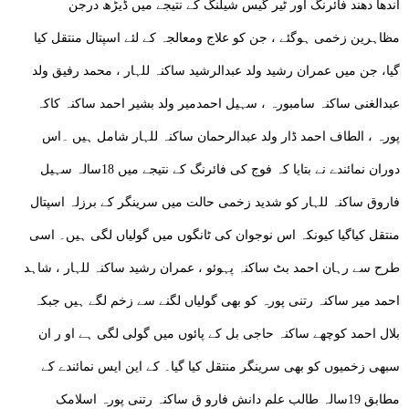
اندھا دھند فائرنگ اور ٹیر گیس شیلنگ کے نتیجے میں ڈیڑھ درجن
مظاہرین زخمی ہوگئے ، جن کو علاج ومعالجہ کے لئے اسپتال منتقل کیا
گیا، جن میں عمران رشید ولد عبدالرشید ساکنہ للہار ، محمد رفیق ولد
عبدالغنی ساکنہ سامبورہ ، سہیل احمدمیر ولد بشیر احمد ساکنہ کاکہ
پورہ ، الطاف احمد ڈار ولد عبدالرحمان ساکنہ للہار شامل ہیں ۔اس
دوران نمائندے نے بتایا کہ فوج کی فائرنگ کے نتیجے میں 18سالہ سہیل
فاروق ساکنہ للہار کو شدید زخمی حالت میں سرینگر کے برزلہ اسپتال
منتقل کیاگیا کیونکہ اس نوجوان کی ٹانگوں میں گولیاں لگی ہیں۔ اسی
طرح سے رہان احمد بٹ ساکنہ پہوئو ، عمران رشید ساکنہ للہار ، شاہد
احمد میر ساکنہ رتنی پورہ کو بھی گولیاں لگنے سے زخم لگے ہیں جبکہ
بلال احمد کوچھے ساکنہ حاجی بل کے پائوں میں گولی لگی ہے او ر ان
سبھی زخمیوں کو بھی سرینگر منتقل کیا گیا۔ کے این ایس نمائندے کے
مطابق 19سالہ طالب علم دانش فارو ق ساکنہ رتنی پورہ اسلامک