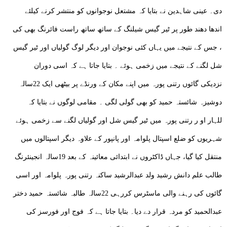
دی۔ عینی شاہدین نے بتایا کہ مشتعل نوجوانوں کو منتشر کرنے کیلئے
اندھا دھند طور پر ٹیر گیس شیلنگ کے ساتھ ساتھ راست فائرنگ بھی کی
، جس کے نتیجے میں یہاں کئی نوجوان اور دیگر لوگ گولیاں اور ٹیر گیس
شل لگنے کے نتیجے میں زخمی ہوئے ۔ بتایا جاتا ہے کہ اسی دوران
نزدیکی گائوں رتنی پورہ میں اپنے مکان کے ورنڈے پر بیٹھی ایک 22سالہ
دوشیزہ شائستہ حمید کو بھی گولی لگی ۔ مقامی لوگوں نے بتایا کہ
للہار او ر رتنی پورہ میں ٹیر گیس شل اور گولیاں لگنے سے زخمی ہوئے
شہریوں کو ضلع اسپتال پلوامہ اور پانپور کے علاوہ دیگر اسپتالوں میں
منتقل کیا گیا، جہاں ڈاکٹروں نے ابتدائی معائینہ کے بعد 19سالہ انجینئرنگ
طالب علم دانش رشید ولد عبدالرشید ساکنہ رتنی پورہ پلوامہ اور اسی
گائوں کی رہنے والی ماسٹرس کررہی 22سالہ طالبہ شائستہ حمید دختر
عبدالحمید کو مردہ قرار دے دیا۔ بتایا جاتا ہے کہ فوج اور فورسز کی