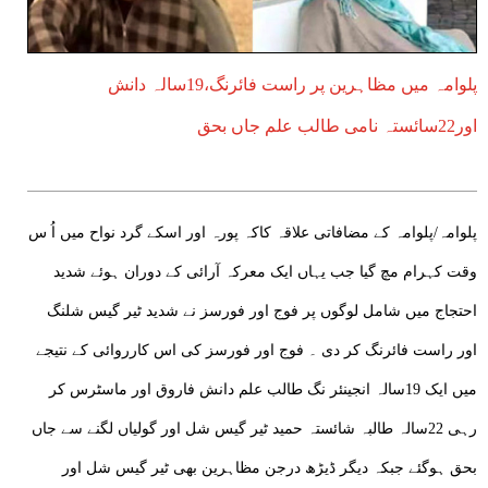
پلوامہ میں مظاہرین پر راست فائرنگ،19سالہ دانش
اور22سائستہ نامی طالب علم جاں بحق
پلوامہ/پلوامہ کے مضافاتی علاقہ کاکہ پورہ اور اسکے گرد نواح میں اُ س
وقت کہرام مچ گیا جب یہاں ایک معرکہ آرائی کے دوران ہوئے شدید
احتجاج میں شامل لوگوں پر فوج اور فورسز نے شدید ٹیر گیس شلنگ
اور راست فائرنگ کر دی ۔ فوج اور فورسز کی اس کارروائی کے نتیجے
میں ایک 19سالہ انجینئر نگ طالب علم دانش فاروق اور ماسٹرس کر
رہی 22سالہ طالبہ شائستہ حمید ٹیر گیس شل اور گولیاں لگنے سے جاں
بحق ہوگئے جبکہ دیگر ڈیڑھ درجن مظاہرین بھی ٹیر گیس شل اور