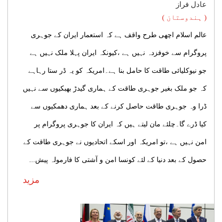
عادل فراز
( ہندوستان )
عالم اسلام اچھی طرح واقف ہے کہ استعمار ایران کے جوہری
پروگرام سے خوفزدہ نہیں ہے ،کیونکہ ایران پہلا ملک نہیں ہے
جو نیوکلیائی طاقت کا حامل بنا ہے۔امریکہ کو یہ ڈر ستا رہاہے
کہ جو ملک بغیر جوہری طاقت کے ہماری گیدڑ بھبکیوں سے نہیں
ڈرا وہ جوہری طاقت حاصل کرنے کے بعد ہماری دھمکیوں سے
کیا ڈرے گا۔چلئے مان لیتے ہیں کہ ایران کا جوہری پروگرام پر
امن نہیں ہے ،تو امریکہ اور اسکے اتحادیوں نے جوہری طاقت کے
حصول کے بعد دنیا کے لئے کونسا امن و آشتی کا فارمولہ پیش...
مزید