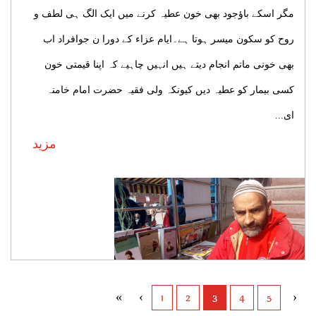
مگر اسکے باؤجود بھی خون عطیہ کرنے میں ایک الگ ہی لطف و
روح کو سکون میسر ہوتا ہے۔ایام عزاء کے دورا ن جوافراد اب
بھی خونی ماتم انجام دیتے ہیں انہیں چاہیے کہ اپنا قیمتی خون
کسی بیمار کو عطیہ دیں کیونکہ ولی فقیہ حضرت امام خامنہ
ای...
مزید
»
›
‹
1
2
3
4
5