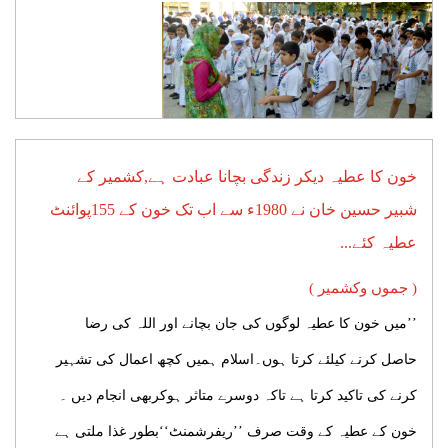
خون کا عطیہ دیکر زندگی بچانا عبادت ہے,کشمیر کے
شبیر حسین خان نے 1980ء سے اب تک خون کے 155پوائنٹ
عطیہ کئے...
( جموں وکشمیر )
’’میں خون کا عطیہ لوگوں کی جان بچانے اور اللہ کی رضا
حاصل کرنے کیلئے کرتا ہوں۔اسلام ہمیں کچھ اعمال کی تشہیر
کرنے کی تاکید کرتا ہے تاکہ دوسرے متاثر ہوکربھی انجام دیں ۔
خون کے عطیہ کے وقت صرف ’’ریفرشمنٹ‘‘بطور غذا ملتی ہے