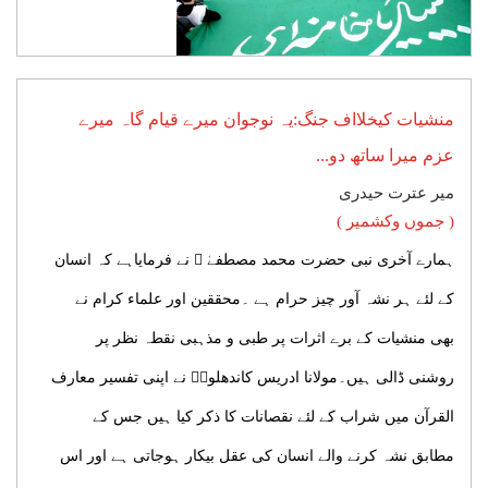
منشیات کیخلااف جنگ:یہ نوجوان میرے قیام گاہ میرے
عزم میرا ساتھ دو...
میر عترت حیدری
( جموں وکشمیر )
ہمارے آخری نبی حضرت محمد مصطفےٰ ﷺ نے فرمایاہے کہ انسان
کے لئے ہر نشہ آور چیز حرام ہے ۔محققین اور علماء کرام نے
بھی منشیات کے برے اثرات پر طبی و مذہبی نقطہ نظر پر
روشنی ڈالی ہیں۔مولانا ادریس کاندھلویؒ نے اپنی تفسیر معارف
القرآن میں شراب کے لئے نقصانات کا ذکر کیا ہیں جس کے
مطابق نشہ کرنے والے انسان کی عقل بیکار ہوجاتی ہے اور اس