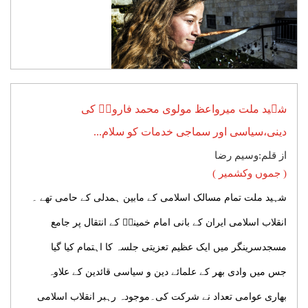
شہید ملت میرواعظ مولوی محمد فاروقؒ کی
دینی،سیاسی اور سماجی خدمات کو سلام...
از قلم:وسیم رضا
( جموں وکشمیر )
شہید ملت تمام مسالک اسلامی کے مابین ہمدلی کے حامی تھے ۔
انقلاب اسلامی ایران کے بانی امام خمینیؒ کے انتقال پر جامع
مسجدسرینگر میں ایک عظیم تعزیتی جلسہ کا اہتمام کیا گیا
جس میں وادی بھر کے علمائے دین و سیاسی قائدین کے علاوہ
بھاری عوامی تعداد نے شرکت کی۔موجودہ رہبر انقلاب اسلامی