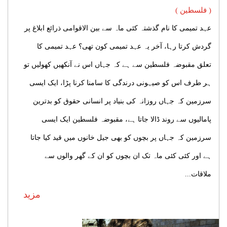
( فلسطین )
عہد تمیمی کا نام گذشتہ کئی ماہ سے بین الاقوامی ذرائع ابلاغ پر
گردش کرتا رہا، آخر یہ عہد تمیمی کون تھی؟ عہد تمیمی کا
تعلق مقبوضہ فلسطین سے ہے کہ جہاں اس نے آنکھیں کھولیں تو
ہر طرف اس کو صیہونی درندگی کا سامنا کرنا پڑا، ایک ایسی
سرزمین کہ جہاں روزانہ کی بنیاد پر انسانی حقوق کو بدترین
پامالیوں سے روند ڈالا جاتا ہے، مقبوضہ فلسطین ایک ایسی
سرزمین کہ جہاں پر بچوں کو بھی جیل خانوں میں قید کیا جاتا
ہے اور کئی کئی ماہ تک ان بچوں کو ان کے گھر والوں سے
ملاقات...
مزید