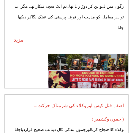
رگوں میں لہو بن کر دوڑ رہا تھا۔تم ایک سچے فنکار تھے مگر اب
تو ہر معاملہ کو مذہب اور فرقہ پرستی کی عینک لگاکر دیکھا
جاتا...
مزید
آصفہ قتل کیس اوروکلاء کی شرمناک حرکت...
( جموں وکشمیر )
وکلاء کااحتجاج کرنااورجموں بندکی کال دیناتب صحیح قراردیاجاتا