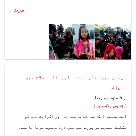
مزید
ایران میں حالیہ فتنہ اورعالم اسلام میں
ہلچل!...
از قلم:وسیم رضا
( جموں وکشمیر )
امت مسلمہ ایک جسم کے مانند ہے اور اگرایک حصے کو
تکلیف پہنچے تو پورے جسم میں درد محسوس ہونا چاہیے۔