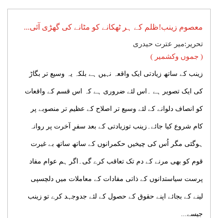
معصوم زینب!ظلم کے ہر ٹھکانے کو مٹانے کی گھڑی آئی...
تحریر:میر عترت حیدری
( جموں وکشمیر )
زینب کے ساتھ زیادتی ایک واقعہ نہیں ہے بلکہ یہ وسیع تر بگاڑ
کی ایک تصویر ہے ۔اس لئے ضروری ہے کہ اس قسم کے واقعات
کو انصاف دلوانے کے لئے وسیع تر اصلاح کے عظیم تر منصوبے پر
کام شروع کیا جائے۔زینب توزیادتی کے بعد سفرِ آخرت پر روانہ
ہوگئی مگر اُس کی چیخیں حکمرانوں کے ساتھ ساتھ بے غیرت
قوم کو بھی مرنے کے دم تک تعاقب کرے گی۔اگر ہم عوام مفاد
پرست سیاستدانوں کے ذاتی مفادات کے معاملات میں دلچسپی
لینے کے بجائے اپنے حقوق کے حصول کے لئے جدوجہد کرے تو زینب
جیسے...