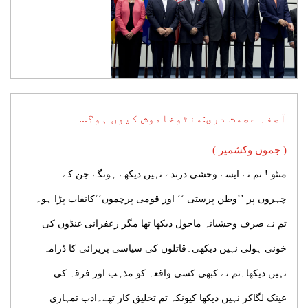
آصفہ عصمت دری:منٹوخاموش کیوں ہو؟...
( جموں وکشمیر )
منٹو ! تم نے ایسے وحشی درندے نہیں دیکھے ہونگے جن کے
چہروں پر ’’وطن پرستی ‘‘ اور قومی پرچموں‘‘کانقاب پڑا ہو۔
تم نے صرف وحشیانہ ماحول دیکھا تھا مگر زعفرانی غنڈوں کی
خونی ہولی نہیں دیکھی۔قاتلوں کی سیاسی پزیرائی کا ڈرامہ
نہیں دیکھا۔تم نے کبھی کسی واقعہ کو مذہب اور فرقہ کی
عینک لگاکر نہیں دیکھا کیونکہ تم تخلیق کار تھے۔ادب تمہاری