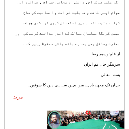
اگر علمائے کرام، دانشورو صحافی حضرات ، جوانان اور
عوام اپنی طاقت و قابلیت کو امت و انسانیت کی فلاح
کیلئے مثبت انداز میں استعمال کریں تو دشمن جرات
نہیں کریگا مسلمان ممالک کے اندر مداخلت کرنے کی اور
ہمارے وسائل بھی ہمارے ہاتھ باقی محفوظ رہیں گے ۔
از قلم:وسیم رضا
سرینگر حال قم ایران
بسمہ تعالی
جہاں تک مجھے یادہے میں بچپن سے ہی دین کا شوقین...
مزید