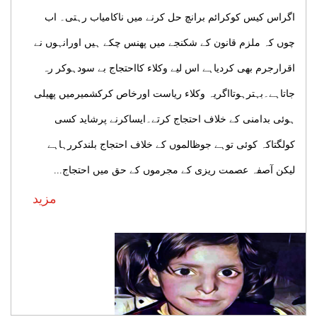
اگراس کیس کوکرائم برانچ حل کرنے میں ناکامیاب رہتی۔ اب
چوں کہ ملزم قانون کے شکنجے میں پھنس چکے ہیں اورانہوں نے
اقرارجرم بھی کردیاہے اس لیے وکلاء کااحتجاج بے سودہوکر رہ
جاتاہے۔بہترہوتااگریہ وکلاء ریاست اورخاص کرکشمیرمیں پھیلی
ہوئی بدامنی کے خلاف احتجاج کرتے۔ایساکرنے پرشاید کسی
کولگتاکہ کوئی توہے جوظالموں کے خلاف احتجاج بلندکررہاہے
لیکن آصفہ عصمت ریزی کے مجرموں کے حق میں احتجاج...
مزید